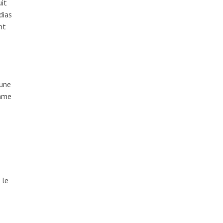
uit
dias
nt
’une
omme
 le