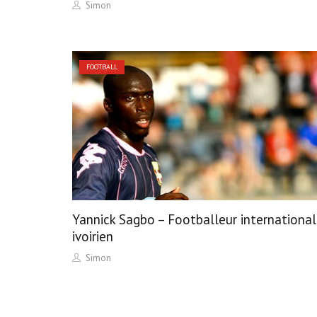
Author
Simon
FOOTBALL
Yannick Sagbo – Footballeur international
ivoirien
Author
Simon