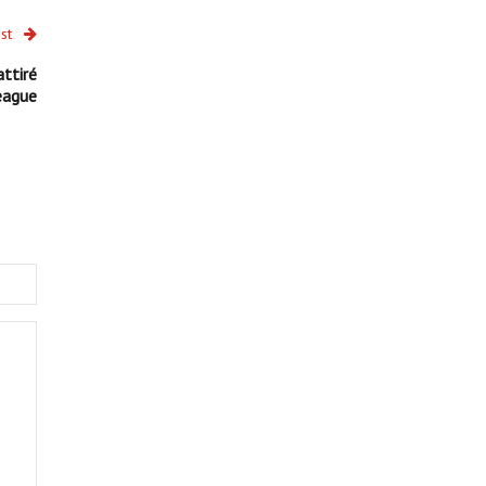
st
ttiré
eague