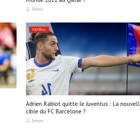
Author
Simon
FOOTBALL
Adrien Rabiot quitte le Juventus : La nouvel
cible du FC Barcelone ?
Author
Simon