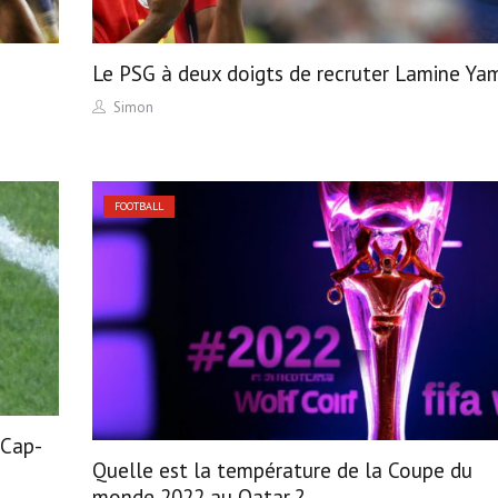
Le PSG à deux doigts de recruter Lamine Ya
Author
Simon
FOOTBALL
 Cap-
Quelle est la température de la Coupe du
monde 2022 au Qatar ?