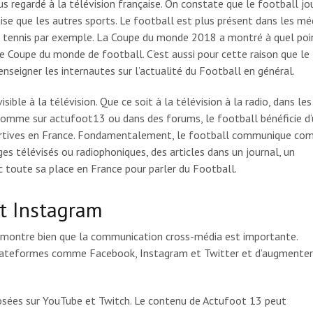
us regardé à la télévision française. On constate que le football jo
ise que les autres sports. Le football est plus présent dans les mé
le tennis par exemple. La Coupe du monde 2018 a montré à quel poi
e Coupe du monde de football. C’est aussi pour cette raison que le
enseigner les internautes sur l’actualité du Football en général.
ble à la télévision. Que ce soit à la télévision à la radio, dans les
comme sur actufoot13 ou dans des forums, le football bénéficie d
sportives en France. Fondamentalement, le football communique c
ges télévisés ou radiophoniques, des articles dans un journal, un
 toute sa place en France pour parler du Football.
et Instagram
 montre bien que la communication cross-média est importante.
s plateformes comme Facebook, Instagram et Twitter et d’augmenter
posées sur YouTube et Twitch. Le contenu de Actufoot 13 peut