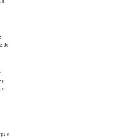
 il
c
ez de
é
ns
plus
rps a