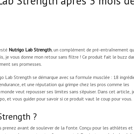
Lab Strength après 3 mois d
testé
Nutrigo Lab Strength
, un complément de pré-entraînement qu
, je vous donne mon retour sans filtre ! Ce produit fait le buzz da
raiment ses promesses.
go Lab Strength se démarque avec sa formule musclée : 18 ingrédi
l’endurance, et une réputation qui grimpe chez les pros comme les
onde veut repousser ses limites sans s’épuiser. Dans cet article, j
o, et vous guider pour savoir si ce produit vaut le coup pour vous.
Strength ?
 prenez avant de soulever de la fonte. Conçu pour les athlètes et 