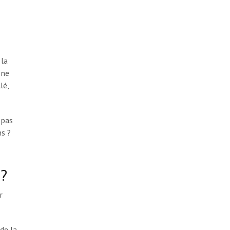
 la
 ne
lé,
 pas
ns ?
 ?
r
de la