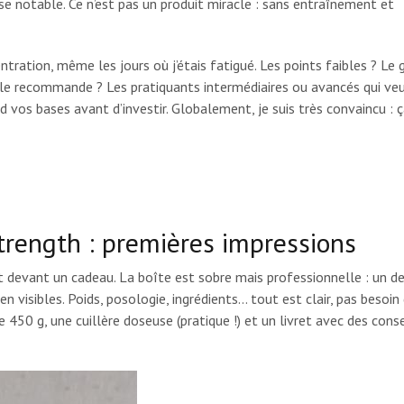
isse notable. Ce n’est pas un produit miracle : sans entraînement et
entration, même les jours où j’étais fatigué. Les points faibles ? Le 
je le recommande ? Les pratiquants intermédiaires ou avancés qui ve
d vos bases avant d’investir. Globalement, je suis très convaincu : 
rength : premières impressions
t devant un cadeau. La boîte est sobre mais professionnelle : un de
ien visibles. Poids, posologie, ingrédients… tout est clair, pas besoin
de 450 g, une cuillère doseuse (pratique !) et un livret avec des conse