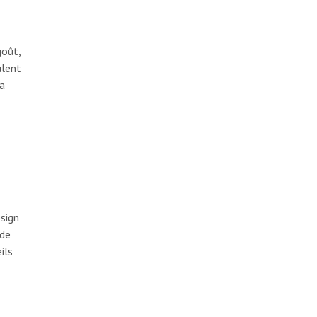
goût,
ulent
ça
sign
 de
ils