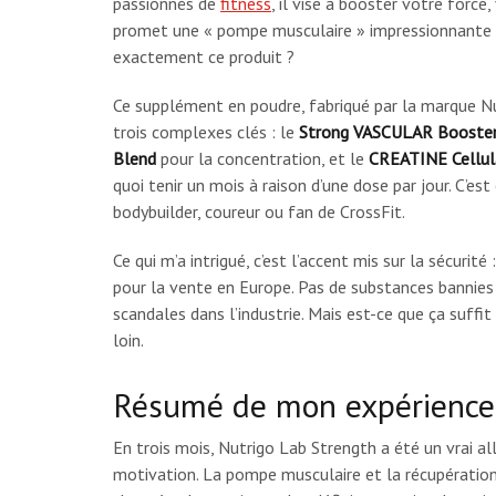
passionnés de
fitness
, il vise à booster votre forc
promet une « pompe musculaire » impressionnante et 
exactement ce produit ?
Ce supplément en poudre, fabriqué par la marque Nu
trois complexes clés : le
Strong VASCULAR Booste
Blend
pour la concentration, et le
CREATINE Cellul
quoi tenir un mois à raison d’une dose par jour. C’es
bodybuilder, coureur ou fan de CrossFit.
Ce qui m’a intrigué, c’est l’accent mis sur la sécurit
pour la vente en Europe. Pas de substances bannies 
scandales dans l’industrie. Mais est-ce que ça suffit
loin.
Résumé de mon expérience 
En trois mois, Nutrigo Lab Strength a été un vrai all
motivation. La pompe musculaire et la récupération