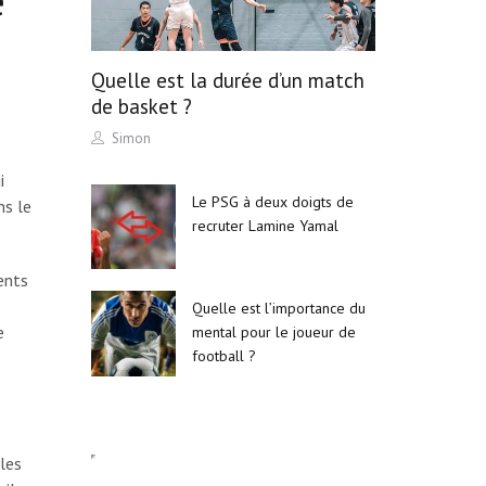
e
Quelle est la durée d’un match
de basket ?
Author
Simon
i
Le PSG à deux doigts de
ns le
recruter Lamine Yamal
ents
Quelle est l’importance du
e
mental pour le joueur de
football ?
les