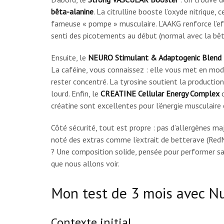
bêta-alanine
. La citrulline booste l’oxyde nitrique, 
fameuse « pompe » musculaire. L’AAKG renforce l’effet
senti des picotements au début (normal avec la bêta
Ensuite, le
NEURO Stimulant & Adaptogenic Blend
La caféine, vous connaissez : elle vous met en mode 
rester concentré. La tyrosine soutient la producti
lourd. Enfin, le
CREATINE Cellular Energy Complex
créatine sont excellentes pour l’énergie musculaire e
Côté sécurité, tout est propre : pas d’allergènes maj
noté des extras comme l’extrait de betterave (RedNi
? Une composition solide, pensée pour performer san
que nous allons voir.
Mon test de 3 mois avec Nu
Contexte initial