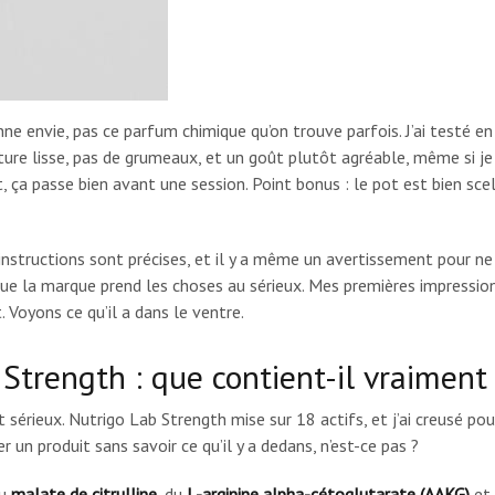
e envie, pas ce parfum chimique qu’on trouve parfois. J’ai testé en
re lisse, pas de grumeaux, et un goût plutôt agréable, même si je
ça passe bien avant une session. Point bonus : le pot est bien scel
s instructions sont précises, et il y a même un avertissement pour ne
que la marque prend les choses au sérieux. Mes premières impressio
 Voyons ce qu’il a dans le ventre.
Strength : que contient-il vraiment
t sérieux. Nutrigo Lab Strength mise sur 18 actifs, et j’ai creusé pou
 un produit sans savoir ce qu’il y a dedans, n’est-ce pas ?
du
malate de citrulline
, du
L-arginine alpha-cétoglutarate (AAKG)
et 