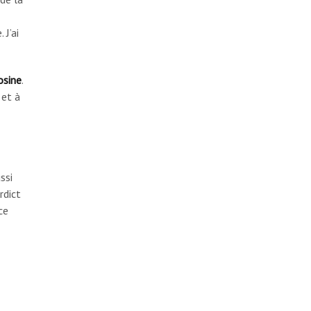
 J’ai
osine
.
 et à
ssi
rdict
ce