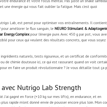
e, votre endurance et votre focus mental. Pas juste un shake lambda,
une énergie qui vous fait oublier la fatigue. Mais c’est quoi
trigo Lab, est pensé pour optimiser vos entraînements. Il contient
r
pour améliorer le flux sanguin, le
NEURO Stimulant & Adaptogeni
ar Energy Complex
pour l’énergie pure. Avec 450 g par pot, vous av
t ciblé pour ceux qui veulent des résultats concrets, que vous soyez
é : ingrédients naturels, tests rigoureux, et un certificat de conformit
ou de chimie douteuse ici, ce qui est rassurant quand on voit certai
 pour en faire un produit révolutionnaire ? Je vous détaille tout ça 
avec Nutrigo Lab Strength
ié. J’ai gagné en force (+10 kg sur mes lifts), en endurance, et en
 plus rapide m’ont donné envie de pousser encore plus loin. Mon co