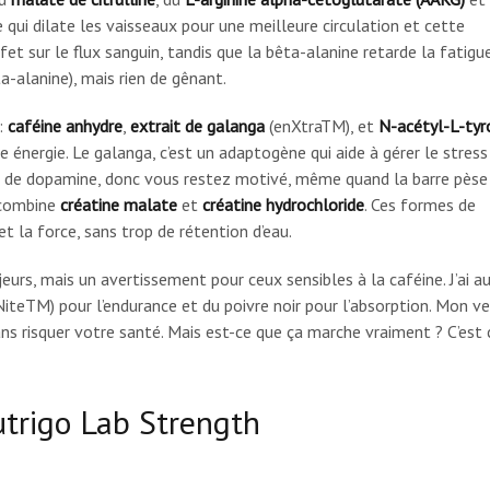
ce qui dilate les vaisseaux pour une meilleure circulation et cette
 sur le flux sanguin, tandis que la bêta-alanine retarde la fatigue.
-alanine), mais rien de gênant.
:
caféine anhydre
,
extrait de galanga
(enXtraTM), et
N-acétyl-L-tyr
énergie. Le galanga, c’est un adaptogène qui aide à gérer le stress
on de dopamine, donc vous restez motivé, même quand la barre pèse
combine
créatine malate
et
créatine hydrochloride
. Ces formes de
t la force, sans trop de rétention d’eau.
eurs, mais un avertissement pour ceux sensibles à la caféine. J’ai au
teTM) pour l’endurance et du poivre noir pour l’absorption. Mon ve
s risquer votre santé. Mais est-ce que ça marche vraiment ? C’est 
trigo Lab Strength