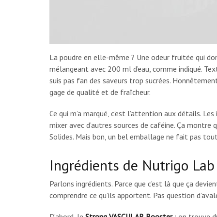
La poudre en elle-même ? Une odeur fruitée qui donn
mélangeant avec 200 ml d’eau, comme indiqué. Textu
suis pas fan des saveurs trop sucrées. Honnêtement, 
gage de qualité et de fraîcheur.
Ce qui m’a marqué, c’est l’attention aux détails. Le
mixer avec d’autres sources de caféine. Ça montre 
Solides. Mais bon, un bel emballage ne fait pas tout.
Ingrédients de Nutrigo Lab 
Parlons ingrédients. Parce que c’est là que ça devien
comprendre ce qu’ils apportent. Pas question d’avaler
D’abord, le
Strong VASCULAR Booster
: on trouve 